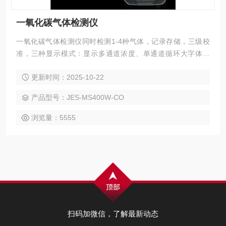
一氧化碳气体检测仪
一氧化碳气体检测仪同时检测1-4种气体，记录存储，三级校
准，三种显示模式：显示多通道浓度、单通道循环大字体显
示、实时曲线。2.31寸高清彩屏，仿真菜单图标，中英文界面
更新时间：2025-10-22
可切换。 防护等级IP65，内置水汽粉尘过滤器，电池容量450
0毫安，USB充电与通讯 ，声光、振动、视觉报警，加权平均
产品型号：JES-MS400W-CO
值报警，二级报警可设。
浏览量：5555
扫码加微信，了解最新动态