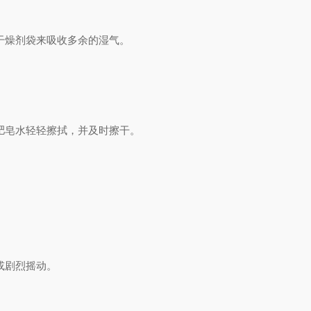
干燥剂袋来吸收多余的湿气。
。
肥皂水轻轻擦拭，并及时擦干。
或剧烈摇动。