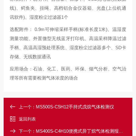
线)、鳄鱼夹、挂绳、高档铝合金仪器箱、光盘(上位机通
讯软件)、湿度粉尘过滤器1个
选配附件： 0.9m可伸缩采样手柄(标准长度1米)、温湿度
测量功能、外置微型无线蓝牙打印机、高温采样降温过滤
手柄、高温高湿预处理系统、湿度粉尘过滤器多个、SD卡
存储、无线数据通讯
应用场合：石油、化工、医药、环保、烟气分析、空气治
理等所有需要检测气体浓度的场合
MS500S-C5H12手持式戊烷气体检测仪
上一个：
返回列表
MS400S-C4H10便携式异丁烷气体检测报警仪
下一个：