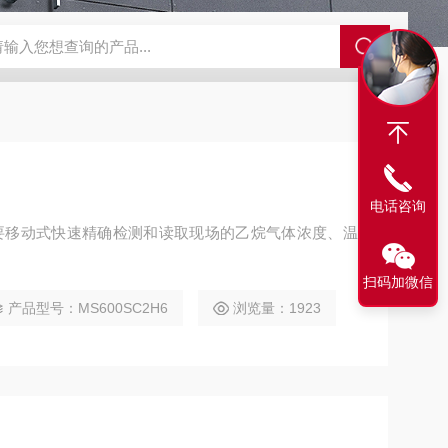
N2偏二甲肼气体检测仪
JES-MS400W-CO一氧化碳气体检测仪
JE
电话咨询
需要移动式快速精确检测和读取现场的乙烷气体浓度、温
扫码加微信
产品型号：MS600SC2H6
浏览量：1923