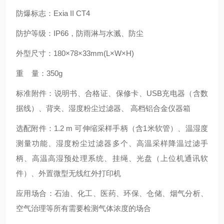
防爆标志：Exia II CT4
防护等级：IP66，防雨淋与水溅、防尘
外型尺寸：180×78×33mm(L×W×H)
重 量：350g
标准附件：说明书、合格证、保修卡、USB充电器（含数
据线）、背夹、湿度粉尘过滤器、 高档铝合金仪器箱
选配附件：1.2 m 可伸缩采样手柄（含1米软管）、温湿度
测量功能、湿度粉尘过滤器多个、高温采样降温过滤手
柄、高温高湿预处理系统、挂绳、光盘（上位机通讯软
件）、外置微型无线红外打印机
应用场合：石油、化工、医药、环保、仓储、烟气分析、
空气治理等所有需要检测气体浓度的场合