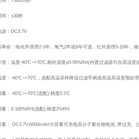
间：T90≤20秒
间：≤30秒
源：DC3.7V
寿命：电化学原理2-3年，氧气2年或6年可选，红外原理5-10年，
境：温度-40℃~+70℃;相对湿度≤0-99%RH(内置过滤器可在高湿
度：-40℃~+70℃，选配高温采样降温过滤手柄或高温高湿度预处理
量：-40℃~+70℃(选配) 精度0.3℃
量：0-100%RH(选配) 精度2%RH
量： DC3.7V,6000mAH大容量可充电高分子聚合物电池 ,带过