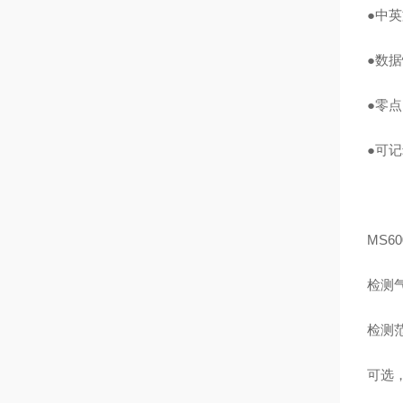
●中
●数
●零
●可
MS60
检测
检测范围
可选