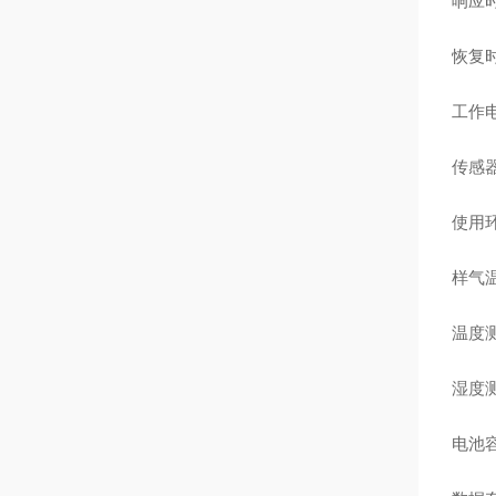
响应时
恢复时
工作电
传感器
使用环
样气温
温度测
湿度测
电池容