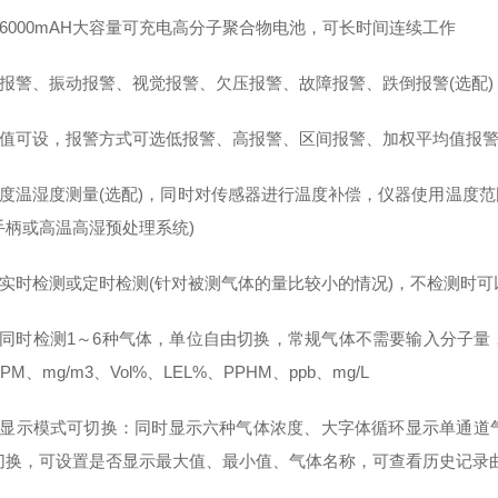
用6000mAH大容量可充电高分子聚合物电池，可长时间连续工作
光报警、振动报警、视觉报警、欠压报警、故障报警、跌倒报警(选配)
警值可设，报警方式可选低报警、高报警、区间报警、加权平均值报
度温湿度测量(选配)，同时对传感器进行温度补偿，仪器使用温度范围-
手柄或高温高湿预处理系统)
以实时检测或定时检测(针对被测气体的量比较小的情况)，不检测时
以同时检测1～6种气体，单位自由切换，常规气体不需要输入分子
PM、mg/m3、Vol%、LEL%、PPHM、ppb、mg/L
种显示模式可切换：同时显示六种气体浓度、大字体循环显示单通道
切换，可设置是否显示最大值、最小值、气体名称，可查看历史记录