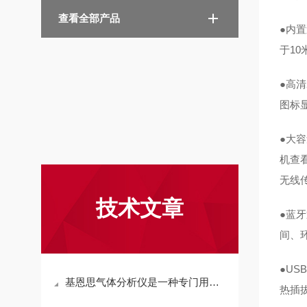
查看全部产品
●内
于10
●高
图标
●大
机查
无线传
技术文章
●蓝
间、
●U
基恩思气体分析仪是一种专门用于检测气体成分与浓度的设备
热插