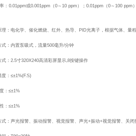
率：0.01ppm或0.001ppm（0～10 ppm）；0.01ppm（0～100 ppm
原理：电化学、催化燃烧、红外、热导、PID光离子，根据气体、量
方式：内置泵吸式，流量500毫升/分钟
式：2.5寸320X240高清彩屏显示,8按键操作
度：≤±1%(F.S)
 度：≤±1%
 性：≤±1%
方式：声光报警、振动报警、视觉报警、声光+振动+视觉报警、关闭