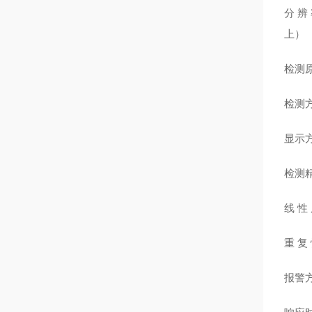
分 辨 
上）
检测
检测
显示方
检测精
线 性
重 复
报警