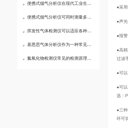
便携式烟气分析仪在现代工业生产中发挥着不可少的作用
●采
便携式烟气分析仪可同时测量多种气体
●声
挥发性气体检测仪可以适应各种复杂的工业环境
●报
基恩思气体分析仪作为一种常见的气体检测设备
●高精
氮氧化物检测仪常见的检测原理有化学发光法、红外吸收法两种
过滤
●可
●可
选：P
●三
环可