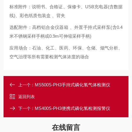
标准附件：说明书、合格证、保修卡、USB充电器(含数据
线)、彩色纸质包装盒 、背夹
选配附件：高档铝合金仪器箱 、外置手持式采样泵(含0.4
米不锈钢采样手柄或0.9m可伸缩采样手柄)
应用场合：石油、化工、医药、环保、仓储、烟气分析、
空气治理等所有需要检测气体浓度的场合
MS500S-PH3手持式磷化氢气体检测仪
上一个：
返回列表
MS400S-PH3便携式磷化氢检测报警仪
下一个：
在线留言