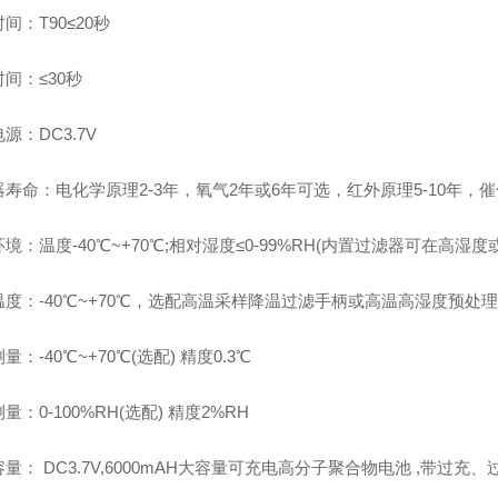
间：T90≤20秒
间：≤30秒
源：DC3.7V
寿命：电化学原理2-3年，氧气2年或6年可选，红外原理5-10年，
境：温度-40℃~+70℃;相对湿度≤0-99%RH(内置过滤器可在高湿
度：-40℃~+70℃，选配高温采样降温过滤手柄或高温高湿度预处理
量：-40℃~+70℃(选配) 精度0.3℃
量：0-100%RH(选配) 精度2%RH
量： DC3.7V,6000mAH大容量可充电高分子聚合物电池 ,带过