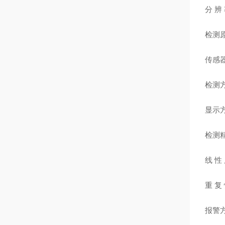
分 辨 
检测
传感
检测
显示方
检测精
线 性
重 复
报警