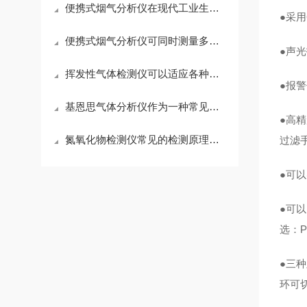
便携式烟气分析仪在现代工业生产中发挥着不可少的作用
●采
便携式烟气分析仪可同时测量多种气体
●声
挥发性气体检测仪可以适应各种复杂的工业环境
●报
基恩思气体分析仪作为一种常见的气体检测设备
●高精
氮氧化物检测仪常见的检测原理有化学发光法、红外吸收法两种
过滤
●可
●可
选：P
●三
环可