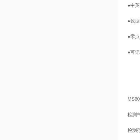
●中
●数
●零
●可
MS60
检测
检测范