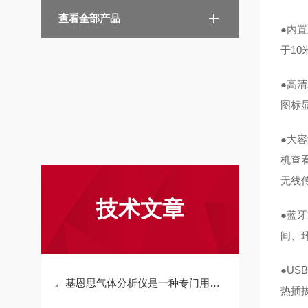
查看全部产品
●内
于10
●高
图标
●大
机查
无线传
技术文章
●蓝
间、
●U
基恩思气体分析仪是一种专门用于检测气体成分与浓度的设备
热插