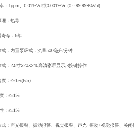
率：1ppm、0.01%Vol或0.001%Vol(0～99.999%Vol)
原理：热导
器寿命：5年
方式：内置泵吸式，流量500毫升/分钟
式：2.5寸320X240高清彩屏显示,8按键操作
度：≤±1%(F.S)
 度：≤±1%
 性：≤±1%
方式：声光报警、振动报警、视觉报警、声光+振动+视觉报警、关闭