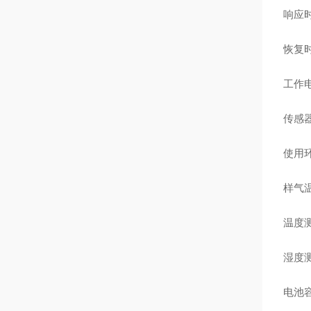
响应时
恢复时
工作电
传感器
使用环
样气温
温度测
湿度测
电池容