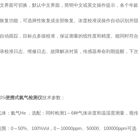
英文界面可切换，默认中文界面，简明中文或英文操作提示，各个年
据恢复功能，可选择性恢复或全部恢复。浓度校准误操作自动识别并
点自动跟踪，目标点多级校准，保证测量的线性度和精度。能同时符
记录校准日志、维修日志、故障解决对策，传感器寿命到期提醒，下
0S
便携式氦气检测仪
技术参数：
气体：氦气He ，选配：同时检测1～6种气体浓度和温湿度测量，视
围：0～50%、100%Vol，0～10000ppm、50000、100000pp