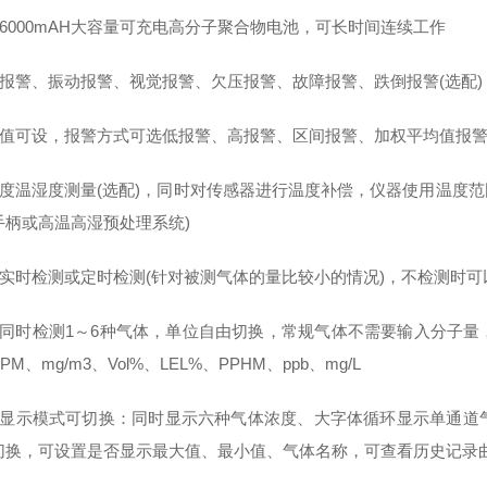
用6000mAH大容量可充电高分子聚合物电池，可长时间连续工作
光报警、振动报警、视觉报警、欠压报警、故障报警、跌倒报警(选配)
警值可设，报警方式可选低报警、高报警、区间报警、加权平均值报
度温湿度测量(选配)，同时对传感器进行温度补偿，仪器使用温度范围-
手柄或高温高湿预处理系统)
以实时检测或定时检测(针对被测气体的量比较小的情况)，不检测时
以同时检测1～6种气体，单位自由切换，常规气体不需要输入分子
PM、mg/m3、Vol%、LEL%、PPHM、ppb、mg/L
种显示模式可切换：同时显示六种气体浓度、大字体循环显示单通道
切换，可设置是否显示最大值、最小值、气体名称，可查看历史记录