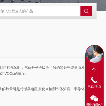
N2偏二甲肼气体检测仪
JES-MS400W-CO一氧化碳气体检测仪
JE
到目标气体时，气体分子会吸收足够的紫外光能量而发生电
定VOCs的浓度。
电话咨询
生的热量引起传感器电阻变化来检测气体浓度；半导体式则
扫码加微信