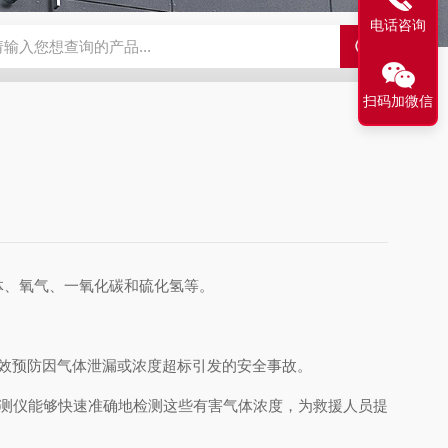
电话咨询
N2偏二甲肼气体检测仪
JES-MS400W-CO一氧化碳气体检测仪
JE
扫码加微信
体、氧气、一氧化碳和硫化氢等。
效预防因气体泄漏或浓度超标引发的安全事故。
测仪能够快速准确地检测这些有害气体浓度，为救援人员提