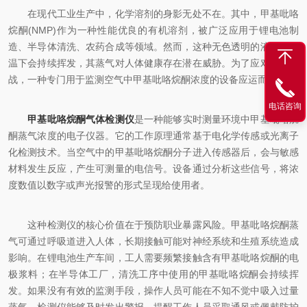
在现代工业生产中，化学溶剂的身影无处不在。其中，甲基吡咯
烷酮(NMP)作为一种性能优良的有机溶剂，被广泛应用于锂电池制
造、半导体清洗、农药合成等领域。然而，这种无色透明的液体在常
温下会持续挥发，其蒸气对人体健康存在潜在威胁。为了应对这一挑
战，一种专门用于监测空气中甲基吡咯烷酮浓度的设备应运而生。
电话咨询
甲基吡咯烷酮气体检测仪
是一种能够实时测量环境中甲基吡咯烷
酮蒸气浓度的电子仪器。它的工作原理通常基于电化学传感或光离子
化检测技术。当空气中的甲基吡咯烷酮分子进入传感器后，会与敏感
材料发生反应，产生可测量的电信号。设备通过分析这些信号，将浓
度数值以数字或声光报警的形式呈现给使用者。
这种检测仪的核心价值在于预防职业暴露风险。甲基吡咯烷酮蒸
气可通过呼吸道进入人体，长期接触可能对神经系统和生殖系统造成
影响。在锂电池生产车间，工人需要频繁接触含有甲基吡咯烷酮的电
极浆料；在半导体工厂，清洗工序中使用的甲基吡咯烷酮会持续挥
发。如果没有有效的监测手段，操作人员可能在不知不觉中吸入过量