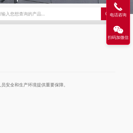
N2偏二甲肼气体检测仪
JES-MS400W-CO一氧化碳气体检测仪
JE
电话咨询
扫码加微信
人员安全和生产环境提供重要保障。